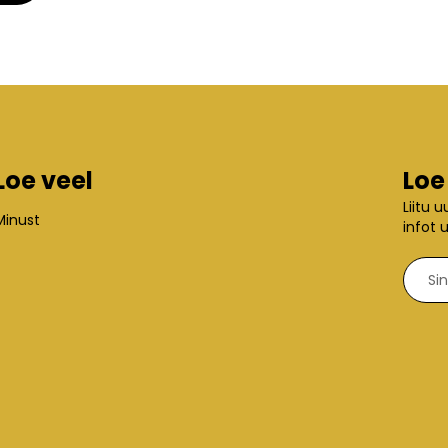
Loe veel
Loe
Liitu 
Minust
infot 