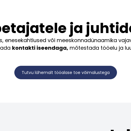
etajatele ja juhtid
s, enesekahtlused või meeskonnadünaamika vajavad 
stada
kontakti iseendaga,
mõtestada tööelu ja luu
Tutvu lähemalt tööalase toe võimalustega