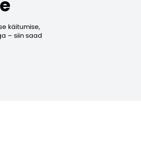
e
e käitumise,
a – siin saad