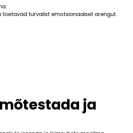
ha.
a toetavad turvalist emotsionaalset arengut.
i mõtestada ja