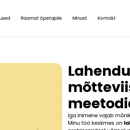
used
Raamat õpetajale
Minust
Kontakt
Lahendu
mõttevii
meetodi
Iga inimene vajab mõnik
Minu töö keskmes on
la