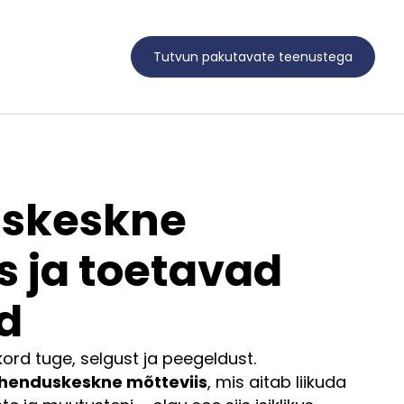
Tutvun pakutavate teenustega
skeskne
s ja toetavad
d
ord tuge, selgust ja peegeldust.
henduskeskne mõtteviis
, mis aitab liikuda