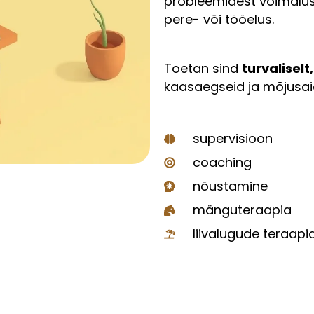
probleemidest võimaluste
pere- või tööelus.
Toetan sind
turvaliselt
kaasaegseid ja mõjusai
supervisioon
coaching
nõustamine
mänguteraapia
liivalugude teraapi