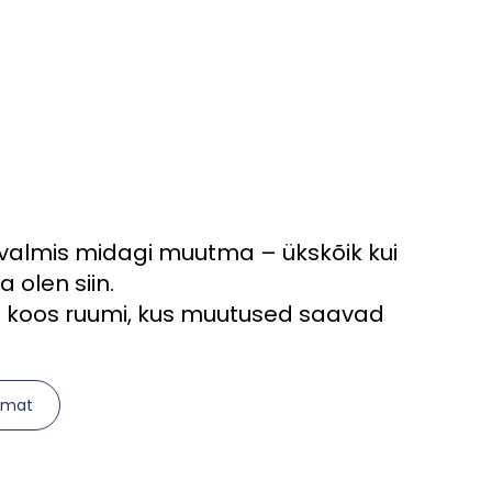
d valmis midagi muutma – ükskõik kui
a olen siin.
e koos ruumi, kus muutused saavad
amat