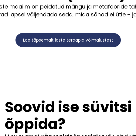
ste maailm on peidetud mängu ja metafooride ta
vad lapsel väljendada seda, mida sõnad ei ütle – j
Loe täpsemalt laste teraapia võimalustest
Soovid ise süvits
õppida?