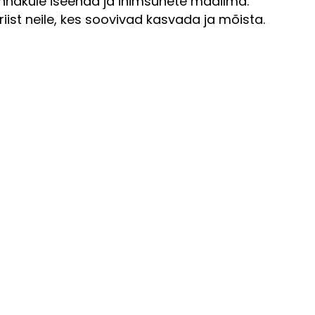
ännakule iseenda ja inimsuhete maailma.
riist neile, kes soovivad kasvada ja mõista.