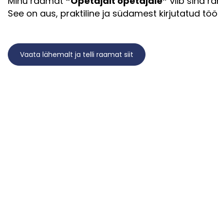
Minu raamat
“Õpetajalt õpetajale”
viib sind r
See on aus, praktiline ja südamest kirjutatud töö
Vaata lähemalt ja telli raamat siit