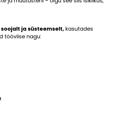
 ja muutusteni – olgu see siis isiklikus,
, soojalt ja süsteemselt,
kasutades
d tööviise nagu:
a