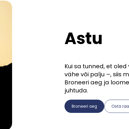
Astu
Kui sa tunned, et ole
vähe või palju –, siis m
Broneeri aeg ja loom
juhtuda.
Broneeri aeg
Osta ra